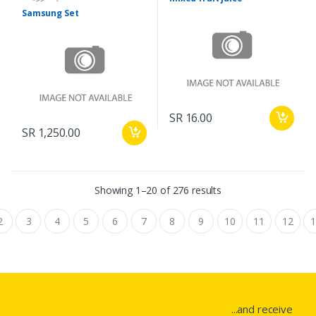
Samsung Set
SR 16.00
SR 1,250.00
Showing 1–20 of 276 results
2
3
4
5
6
7
8
9
10
11
12
...and receive