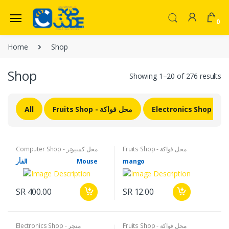
0
Welcome Back!
Home
Shop
Login to manage your account.
Home
Shop
Showing 1–20 of 276 results
Shop
Email
Menu
All
Fruits Shop - محل فواكة
Electro
Contact Us
Password
Fruits Shop - محل فواكة
Computer Shop - محل كمبيوتر
Forgot Pass
الفأر
Mouse
mango
Login
SR 400.00
SR 12.00
Do not have an account?
Signup
OR
Fruits Shop - محل فواكة
Electronics Shop - متجر